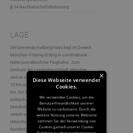
§ 34 Nachbarschaftsbebauung
LAGE
Die Gemeinde Hallbergmoos liegt im Dreieck
München-Freising-Erding in unmittelbarer
Nähe zum Münchner Flughafen. Zum
Zentrum der Landeshauptstadt München
×
sind es ca. 25 km, zur Kreisstadt Freising ca.
Diese Webseite verwendet
12 km und nach Erding fährt man etwa 18
Cookies.
km. Zur Gemeinde gehören die Ortsteile
Wir verwenden Cookies, um die
Goldach, Birkeneck und Eching sowie einige
Benutzerfreundlichkeit unserer
Einödhöfe. Durch seine außerordentlich
Website zu verbessern. Durch die
verkehrsgünstige Lage an der Autobahn A92
weitere Nutzung unserer Webseite
stimmen Sie der Verwendung von
(München-Deggendorf) und der
Cookies gemäß unserer Cookie-
Bundesstraße B301, stellt Hallbergmoos für
Richtlinie zu.
Weitere Informationen