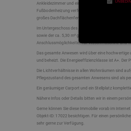
UNBEDIN
Ankleidezimmer und einem ca. 5,20 m² großen Bad
Fußbodenheizung verfügt über eine große Badewann
großes Dachflächenfenster sorgt auch hier für perfe
Im Untergeschoss des Hauses befinden sich der ca
sowie der ca. 5,30 m² große Hauswirtschaftsraum
Anschlussmöglichkeiten für Waschmaschine und Tr
Das gesamte Anwesen wird über eine hochwertige 
und beheizt. Die Energieeffizienzklasse ist A+. Der
Die Lichtverhältnisse in allen Wohnräumen sind au
Pflegezustand des gesamten Anwesens sind als per
Ein geräumiger Carport und ein Stellplatz kompletti
Nähere Infos oder Details bitten wir in einem pers
Gerne können Sie diese Immobilie vorab im Inte
Objekt-ID: 17022 besichtigen. Für einen persönlich
sehr gerne zur Verfügung.