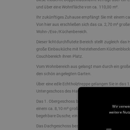
und über eine Wohnfläche von ca. 110,00 m².
Ihr zukünftiges Zuhause empfängt Sie mit einem ca
Von hier aus erschließen sich das ca. 2,70 m² groß
Wohn-/Ess-/Küchenbereich.
Dieser lichtdurchflutete Bereich stellt zugleich da
große Einbauküche mit freistehendem Küchenblock, e
Couchbereich ihren Platz.
Vom Wohnbereich aus gelangt man durch ein großes
den schön angelegten Garten.
Über eine edle Echtholztreppe gelangen Sie in das
Untergeschoss des Hauses.
Das 1. Obergeschoss besteht aus zwei gleich große
Wir verwe
einem ca. 8,10 m² großen Badezimmer. Das modern
weitere Nut
begehbare Dusche, ein schönes Doppelwaschbecke
Das Dachgeschoss besteht aus einem ca. 15,90 m² 