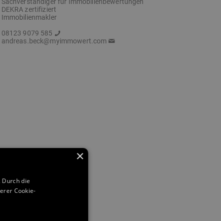
Sachverständiger für Immobilienbewertungen
DEKRA zertifiziert
Immobilienmakler
08123 9079 585
andreas.beck@myimmowert.com
×
 Durch die
erer Cookie-