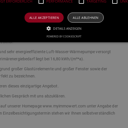
GT ERFORDERLICH
PERFORMANCE
TARGETING
UNKL
ezimmer. Das ebenfalls modern gestaltete Badezimmer mit
e, eine große Dusche, einen schönen Waschtisch und ein WC. Ein
kte Lichtverhältnisse.
ALLE AKZEPTIEREN
ALLE ABLEHNEN
. 22,30 m² große Hobbyraum, der ca. 7,80 m² große Technikraum
DETAILS ANZEIGEN
. Der HWR verfügt über ein Waschbecken und
POWERED BY COOKIESCRIPT
ockner.
und sehr energieeffiziente Luft-Wasser-Wärmepumpe versorgt
 Primärenergiebedarf liegt bei 16,80 kWh/(m²*a).
fgrund großer Glastürelemente und großer Fenster sowie der
fekt zu bezeichnen.
eren dieses einzigartige Angebot.
önlichen Gespräch mit uns abzuklären.
rnet auf unserer Homepage www.myimmowert.com unter Angabe der
en Einzelbesichtigungstermin stehen wir Ihnen selbstverständlich