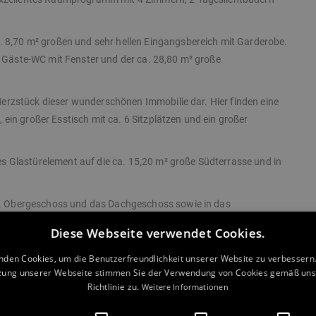
. 8,70 m² großen und sehr hellen Eingangsbereich mit Garderobe.
e Gäste-WC mit Fenster und der ca. 28,80 m² große
s Herzstück dieser wunderschönen Immobilie dar. Hier finden eine
in großer Esstisch mit ca. 6 Sitzplätzen und ein großer
 Glastürelement auf die ca. 15,20 m² große Südterrasse und in
 1. Obergeschoss und das Dachgeschoss sowie in das
Diese Webseite verwendet Cookies.
n Kinderzimmern mit je ca. 12,90 m², einem geräumigen Flur und
nden Cookies, um die Benutzerfreundlichkeit unserer Website zu verbessern.
e Tageslichtbadezimmer verfügt über eine große Badewanne, eine
zung unserer Webseite stimmen Sie der Verwendung von Cookies gemäß uns
n und ein WC.
Richtlinie zu.
Weitere Informationen
großen Elternschlafzimmer mit einem eigenen, ca. 4,00 m² großen