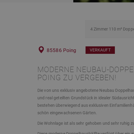
4 Zimmer 110 m² Doppel
85586 Poing
VERKAUFT
MODERNE NEUBAU-DOPPEL
POING ZU VERGEBEN!
Die von uns exklusiv angebotene Neubau Doppelhau
und real geteilten Grundstück in idealer Südausri
bestehen überwiegend aus exklusiven Einfamilienh
schön eingewachsenen Gärten.
Die Wohnlage ist als sehr gehoben und sehr ruhig z
Diese moderne Doppelhaushälfte verfügt über ein 