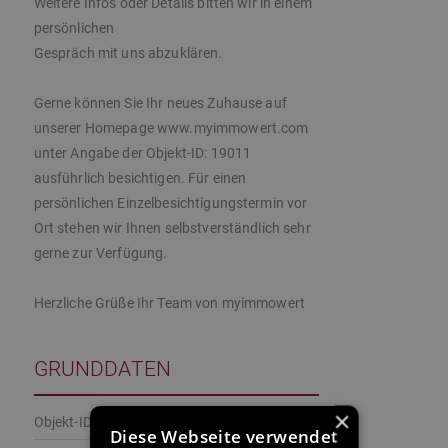
Weitere Infos oder Details bitten wir in einem
persönlichen
Gespräch mit uns abzuklären.
Gerne können Sie Ihr neues Zuhause auf
unserer Homepage www.myimmowert.com
unter Angabe der Objekt-ID: 19011
ausführlich besichtigen. Für einen
persönlichen Einzelbesichtigungstermin vor
Ort stehen wir Ihnen selbstverständlich sehr
gerne zur Verfügung.
Herzliche Grüße Ihr Team von myimmowert
GRUNDDATEN
×
Objekt-ID:
19011
Diese Webseite verwendet