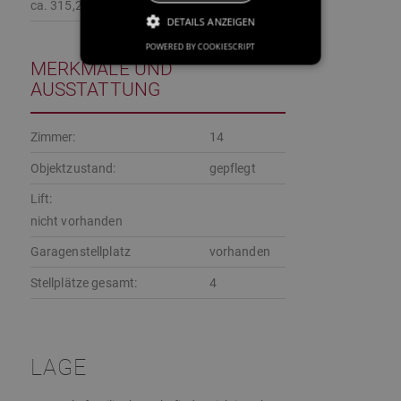
ca. 315,27 m²
DETAILS ANZEIGEN
POWERED BY COOKIESCRIPT
MERKMALE UND
AUSSTATTUNG
Zimmer:
14
Objektzustand:
gepflegt
Lift:
nicht vorhanden
Garagenstellplatz
vorhanden
Stellplätze gesamt:
4
LAGE