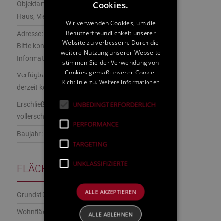
Cookies.
Objektart:
Haus, Mehrfamilienhaus
Wir verwenden Cookies, um die
Benutzerfreundlichkeit unserer
Adresse:
Website zu verbessern. Durch die
Bitte kontaktieren Sie uns für weitere
weitere Nutzung unserer Webseite
Informationen
stimmen Sie der Verwendung von
Cookies gemäß unserer Cookie-
Verfügbar:
Richtlinie zu.
Weitere Informationen
derzeit komplett vermietet
UNBEDINGT ERFORDERLICH
Erschließung:
vollerschlossen
PERFORMANCE
Baujahr:
1970
TARGETING
UNKLASSIFIZIERTE
FLÄCHENANGABEN
ALLE AKZEPTIEREN
Grundstück:
ca. 553 m²
Wohnfläche:
ALLE ABLEHNEN