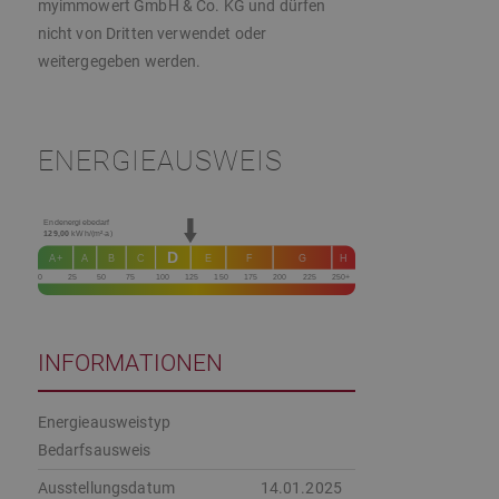
myimmowert GmbH & Co. KG und dürfen
nicht von Dritten verwendet oder
weitergegeben werden.
ENERGIEAUSWEIS
Endenergiebedarf
129,00
kWh/(m²·a)
D
A+
A
B
C
E
F
G
H
0
25
50
75
100
125
150
175
200
225
250+
INFORMATIONEN
Energieausweistyp
Bedarfs­ausweis
Ausstellungsdatum
14.01.2025