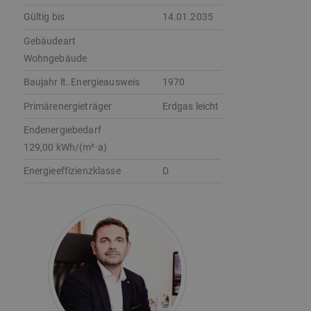
Gültig bis
14.01.2035
Gebäudeart
Wohngebäude
Baujahr lt. Energieausweis
1970
Primärenergieträger
Erdgas leicht
Endenergie­bedarf
129,00 kWh/(m²·a)
Energie­effizienz­klasse
D