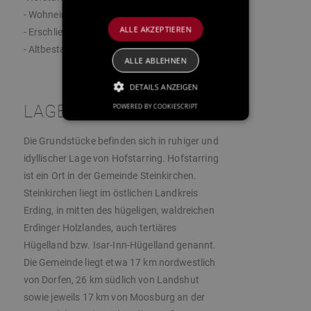
- Wohneinheiten: 1
ALLE AKZEPTIEREN
- Erschließung: voll erschlossen
- Altbestand: nicht vorhanden
ALLE ABLEHNEN
DETAILS ANZEIGEN
LAGE
POWERED BY COOKIESCRIPT
Die Grundstücke befinden sich in ruhiger und
idyllischer Lage von Hofstarring. Hofstarring
ist ein Ort in der Gemeinde Steinkirchen.
Steinkirchen liegt im östlichen Landkreis
Erding, in mitten des hügeligen, waldreichen
Erdinger Holzlandes, auch tertiäres
Hügelland bzw. Isar-Inn-Hügelland genannt.
Die Gemeinde liegt etwa 17 km nordwestlich
von Dorfen, 26 km südlich von Landshut
sowie jeweils 17 km von Moosburg an der