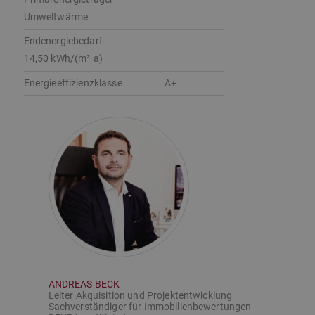
Umweltwärme
Endenergie­bedarf
14,50 kWh/(m²·a)
Energie­effizienz­klasse
A+
ANDREAS BECK
Leiter Akquisition und Projektentwicklung
Sachverständiger für Immobilienbewertungen