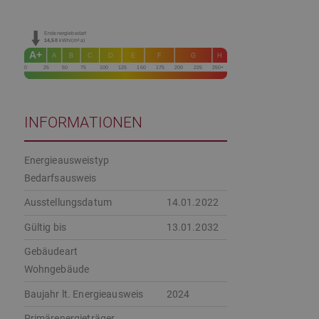
Endenergiebedarf
14,50
kWh/(m²·a)
A+
A
B
C
D
E
F
G
H
0
25
50
75
100
125
150
175
200
225
250+
INFORMATIONEN
Energieausweistyp
Bedarfs­ausweis
Ausstellungsdatum
14.01.2022
Gültig bis
13.01.2032
Gebäudeart
Wohngebäude
Baujahr lt. Energieausweis
2024
Primärenergieträger