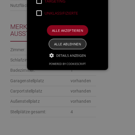
TARGETING
Nutzfläche:
ca. 68,66 m²
UNKLASSIFIZIERTE
MERKMALE UND
ALLE AKZEPTIEREN
AUSSTATTUNG
ALLE ABLEHNEN
Zimmer:
5
DETAILS ANZEIGEN
Schlafzimmer:
4
POWERED BY COOKIESCRIPT
Badezimmer:
1
Garagenstellplatz
vorhanden
Carportstellplatz
vorhanden
Außenstellplatz
vorhanden
Stellplätze gesamt:
4