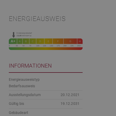
ENERGIEAUSWEIS
Endenergiebedarf
16,80
kWh/(m²·a)
A+
A
B
C
D
E
F
G
H
0
25
50
75
100
125
150
175
200
225
250+
INFORMATIONEN
Energieausweistyp
Bedarfs­ausweis
Ausstellungsdatum
20.12.2021
Gültig bis
19.12.2031
Gebäudeart