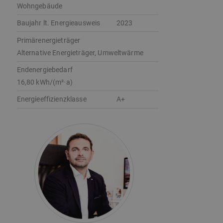
Wohngebäude
Baujahr lt. Energieausweis
2023
Primärenergieträger
Alternative Energieträger, Umweltwärme
Endenergie­bedarf
16,80 kWh/(m²·a)
Energie­effizienz­klasse
A+