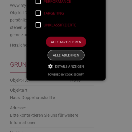
PERFORMANCE
www.myimmowert.com unter Angabe der
TARGETING
Objekt-ID: 17010 besichtigen. Für einen
persönlichen Einzelbesichtigungstermin
UNKLASSIFIZIERTE
stehen wir Ihnen selbstverständlich sehr
gerne zur Verfügung.
ALLE AKZEPTIEREN
Herzliche Grüße Ihr Team von myimmowert.
ALLE ABLEHNEN
GRUNDDATEN
DETAILS ANZEIGEN
POWERED BY COOKIESCRIPT
Objekt-ID:
17010
Objektart:
Haus, Doppelhaushälfte
Adresse:
Bitte kontaktieren Sie uns für weitere
Informationen