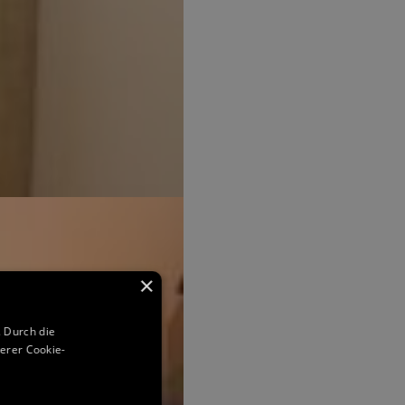
×
 Durch die
erer Cookie-