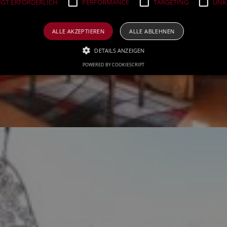
GT ERFORDERLICH
PERFORMANCE
TARGETING
UNKL
ALLE AKZEPTIEREN
ALLE ABLEHNEN
DETAILS ANZEIGEN
POWERED BY COOKIESCRIPT