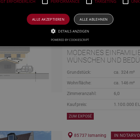
GT ERFORDERLICH
PERFORMANCE
TARGETING
UNKL
Kaufpreis:
999.500 EUR
ALLE AKZEPTIEREN
ALLE ABLEHNEN
ZUM EXPOSÉ
DETAILS ANZEIGEN
85435 Erding
NEUBAU
POWERED BY COOKIESCRIPT
MODERNES EINFAMILI
WÜNSCHEN UND BEDÜ
Grundstück:
ca. 324 m²
Wohnfläche:
ca. 146 m²
Zimmeranzahl:
6,0
Kaufpreis:
1.100.000 E
ZUM EXPOSÉ
85737 Ismaning
IN NOTARV