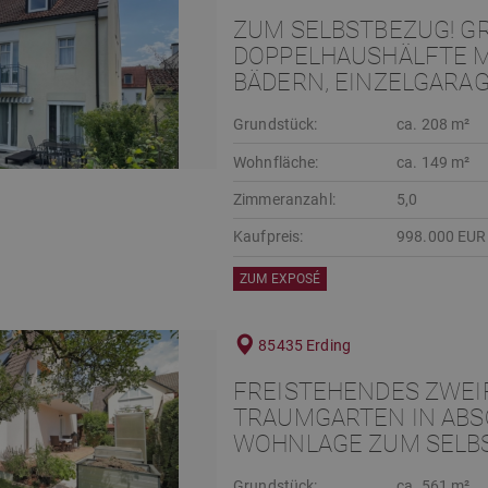
ZUM SELBSTBEZUG! GR
OPPELHAUSHÄLFTE MIT
ÄDERN, EINZELGARAGE
Grundstück:
ca. 208 m²
Wohnfläche:
ca. 149 m²
Zimmeranzahl:
5,0
Kaufpreis:
998.000 EUR
ZUM EXPOSÉ
85435 Erding
FREISTEHENDES ZWEI
TRAUMGARTEN IN ABS
WOHNLAGE ZUM SELB
Grundstück:
ca. 561 m²