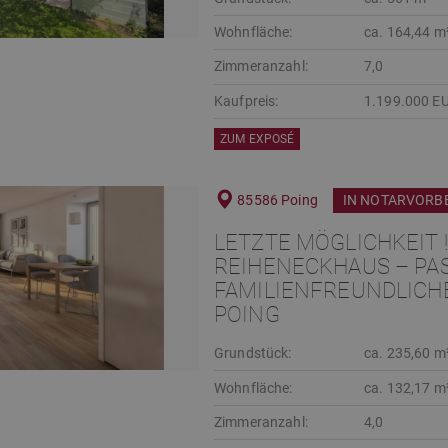
Wohnfläche:
ca. 164,44 m
Zimmeranzahl:
7,0
Kaufpreis:
1.199.000 E
ZUM EXPOSÉ
85586 Poing
IN NOTARVORB
LETZTE MÖGLICHKEIT 
REIHENECKHAUS – PAS
FAMILIENFREUNDLICH
POING
Grundstück:
ca. 235,60 m
Wohnfläche:
ca. 132,17 m
Zimmeranzahl:
4,0