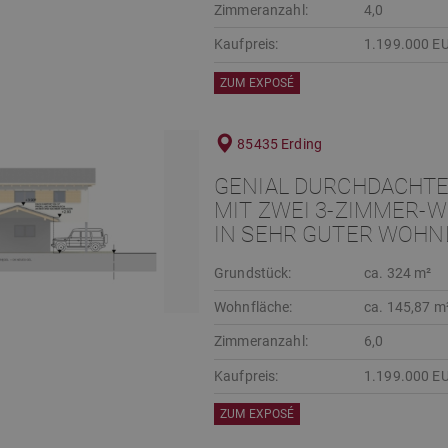
Zimmeranzahl:
4,0
Kaufpreis:
1.199.000 E
ZUM EXPOSÉ
85435 Erding
GENIAL DURCHDACHTE
MIT ZWEI 3-ZIMMER-W
IN SEHR GUTER WOHN
Grundstück:
ca. 324 m²
Wohnfläche:
ca. 145,87 m
Zimmeranzahl:
6,0
Kaufpreis:
1.199.000 E
ZUM EXPOSÉ