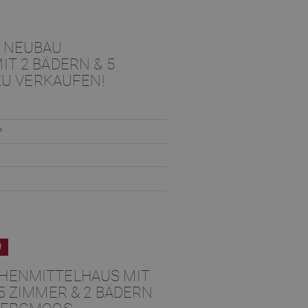
 NEUBAU
T 2 BÄDERN & 5
ZU VERKAUFEN!
²
U
HENMITTELHAUS MIT
5 ZIMMER & 2 BÄDERN