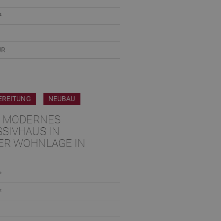
²
UR
EREITUNG
NEUBAU
! MODERNES
SIVHAUS IN
ER WOHNLAGE IN
²
²