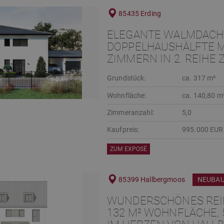
85435 Erding
ELEGANTE WALMDACH
DOPPELHAUSHÄLFTE MI
ZIMMERN IN 2. REIHE 
Grundstück:
ca. 317 m²
Wohnfläche:
ca. 140,80 m
Zimmeranzahl:
5,0
Kaufpreis:
995.000 EUR
ZUM EXPOSÉ
85399 Hallbergmoos
NEUBA
WUNDERSCHÖNES REI
132 M² WOHNFLÄCHE, 