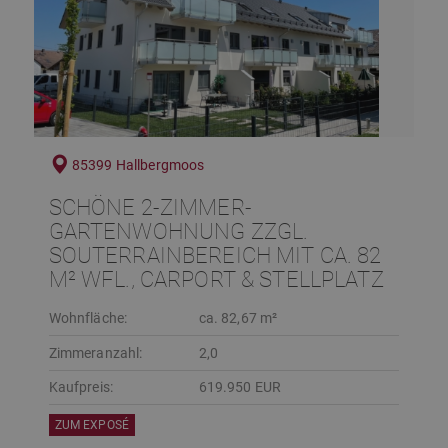
85399 Hallbergmoos
SCHÖNE 2-ZIMMER-
GARTENWOHNUNG ZZGL.
SOUTERRAINBEREICH MIT CA. 82
M² WFL., CARPORT & STELLPLATZ
Wohnfläche:
ca. 82,67 m²
Zimmeranzahl:
2,0
Kaufpreis:
619.950 EUR
ZUM EXPOSÉ