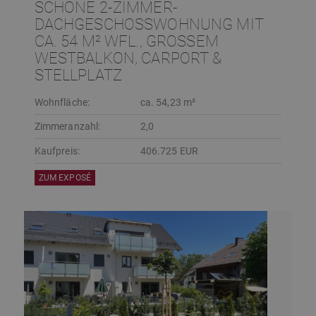
SCHÖNE 2-ZIMMER-
DACHGESCHOSSWOHNUNG MIT
CA. 54 M² WFL., GROSSEM W
ESTBALKON, CARPORT & S
TELLPLATZ
Wohnfläche:
ca. 54,23 m²
Zimmeranzahl:
2,0
Kaufpreis:
406.725 EUR
ZUM EXPOSÉ