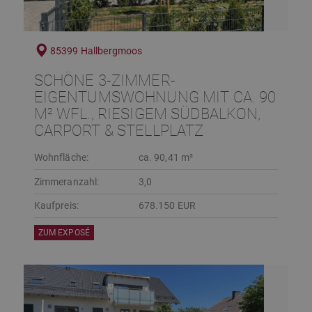
85399 Hallbergmoos
SCHÖNE 3-ZIMMER-
EIGENTUMSWOHNUNG MIT CA. 90
M² WFL., RIESIGEM SÜDBALKON,
CARPORT & STELLPLATZ
Wohnfläche:
ca. 90,41 m²
Zimmeranzahl:
3,0
Kaufpreis:
678.150 EUR
ZUM EXPOSÉ