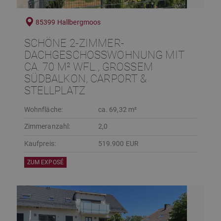
85399 Hallbergmoos
SCHÖNE 2-ZIMMER-
DACHGESCHOSSWOHNUNG MIT
CA. 70 M² WFL., GROSSEM S
ÜDBALKON, CARPORT & S
TELLPLATZ
Wohnfläche:
ca. 69,32 m²
Zimmeranzahl:
2,0
Kaufpreis:
519.900 EUR
ZUM EXPOSÉ