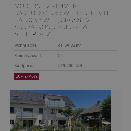
MODERNE 2-ZIMMER-
DACHGESCHOSSWOHNUNG MIT
CA. 70 M² WFL., GROSSEM S
ÜDBALKON, CARPORT & S
TELLPLATZ
Wohnfläche:
ca. 69,32 m²
Zimmeranzahl:
2,0
Kaufpreis:
519.900 EUR
ZUM EXPOSÉ