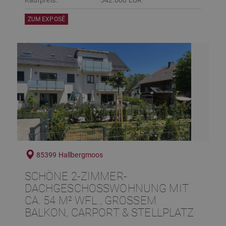
ZUM EXPOSÉ
85399 Hallbergmoos
SCHÖNE 2-ZIMMER-
DACHGESCHOSSWOHNUNG MIT
CA. 54 M² WFL., GROSSEM B
ALKON, CARPORT & STELLPLATZ