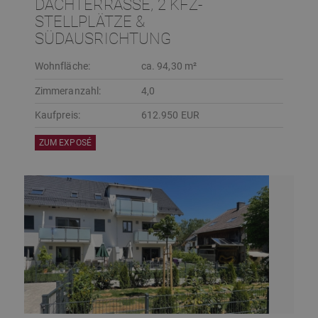
ACHTERRASSE, 2 KFZ-S
TELLPLÄTZE & S
ÜDAUSRICHTUNG
Wohnfläche:
ca. 94,30 m²
Zimmeranzahl:
4,0
Kaufpreis:
612.950 EUR
ZUM EXPOSÉ