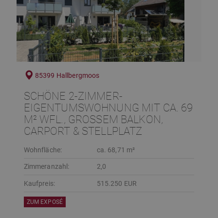
85399 Hallbergmoos
SCHÖNE 2-ZIMMER-
EIGENTUMSWOHNUNG MIT CA. 69
M² WFL., GROSSEM BALKON, C
ARPORT & STELLPLATZ
Wohnfläche:
ca. 68,71 m²
Zimmeranzahl:
2,0
Kaufpreis:
515.250 EUR
ZUM EXPOSÉ