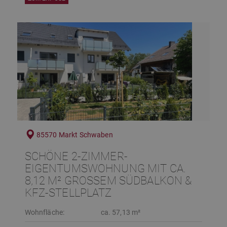
85570 Markt Schwaben
SCHÖNE 2-ZIMMER-
EIGENTUMSWOHNUNG MIT CA.
8,12 M² GROSSEM SÜDBALKON & K
FZ-STELLPLATZ
Wohnfläche:
ca. 57,13 m²