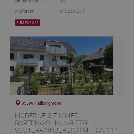
Zimmeranzahl:
2,0
Kaufpreis:
515.250 EUR
ZUM EXPOSÉ
85399 Hallbergmoos
MODERNE 3-ZIMMER-
GARTENWOHNUNG ZZGL.
SOUTERRAINBEREICH MIT CA. 114