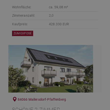
Wohnfläche:
ca. 59,08 m²
Zimmeranzahl:
2,0
Kaufpreis:
428.330 EUR
ZUM EXPOSÉ
84066 Mallersdorf-Pfaffenberg
SCHÖNE 2-ZIMMER-