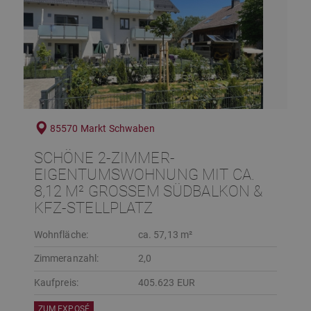
85570 Markt Schwaben
SCHÖNE 2-ZIMMER-
EIGENTUMSWOHNUNG MIT CA.
8,12 M² GROSSEM SÜDBALKON & K
FZ-STELLPLATZ
Wohnfläche:
ca. 57,13 m²
Zimmeranzahl:
2,0
Kaufpreis:
405.623 EUR
ZUM EXPOSÉ