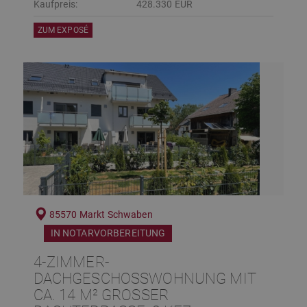
Kaufpreis:
428.330 EUR
ZUM EXPOSÉ
85570 Markt Schwaben
IN NOTARVORBEREITUNG
4-ZIMMER-
DACHGESCHOSSWOHNUNG MIT
CA. 14 M² GROSSER D