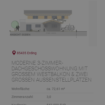
85435 Erding
MODERNE 3-ZIMMER-
DACHGESCHOSSWOHNUNG MIT
GROSSEM WESTBALKON & ZWEI G
ROSSEN AUSSENSTELLPLÄTZEN
Wohnfläche:
ca. 72,61 m²
Zimmeranzahl:
3,0
Kaufpreis:
542.000 EUR