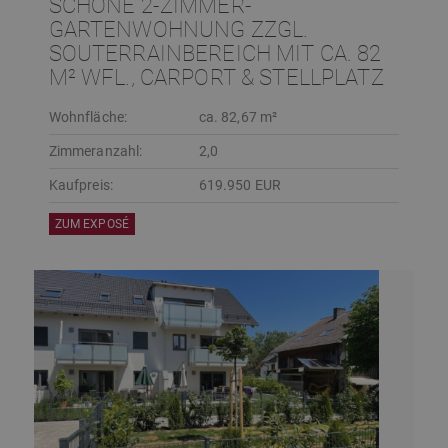
SCHÖNE 2-ZIMMER-
GARTENWOHNUNG ZZGL.
SOUTERRAINBEREICH MIT CA. 82
M² WFL., CARPORT & STELLPLATZ
Wohnfläche:
ca. 82,67 m²
Zimmeranzahl:
2,0
Kaufpreis:
619.950 EUR
ZUM EXPOSÉ