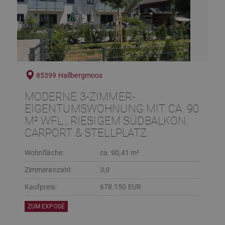
85399 Hallbergmoos
MODERNE 3-ZIMMER-
EIGENTUMSWOHNUNG MIT CA. 90
M² WFL., RIESIGEM SÜDBALKON,
CARPORT & STELLPLATZ
Wohnfläche:
ca. 90,41 m²
Zimmeranzahl:
3,0
Kaufpreis:
678.150 EUR
ZUM EXPOSÉ