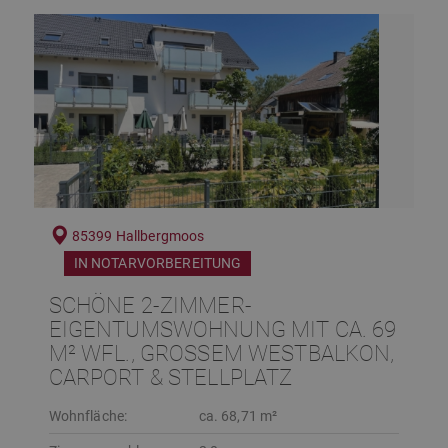
85399 Hallbergmoos
IN NOTARVORBEREITUNG
SCHÖNE 2-ZIMMER-
EIGENTUMSWOHNUNG MIT CA. 69
M² WFL., GROSSEM WESTBALKON, C
ARPORT & STELLPLATZ
Wohnfläche:
ca. 68,71 m²