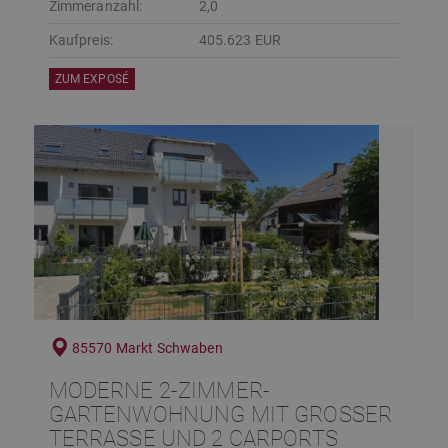
Zimmeranzahl:
2,0
Kaufpreis:
405.623 EUR
ZUM EXPOSÉ
85570 Markt Schwaben
MODERNE 2-ZIMMER-
GARTENWOHNUNG MIT GROSSER T
ERRASSE UND 2 CARPORTS