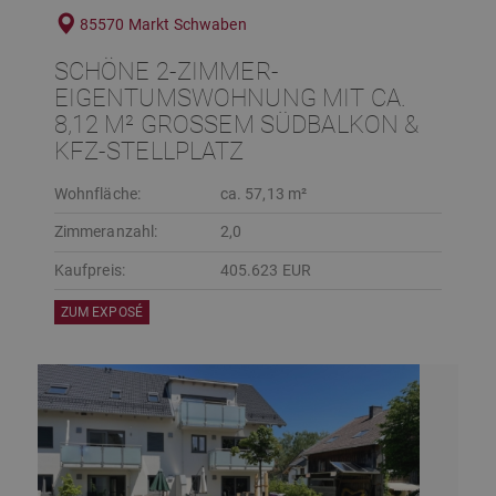
85570 Markt Schwaben
SCHÖNE 2-ZIMMER-
EIGENTUMSWOHNUNG MIT CA.
8,12 M² GROSSEM SÜDBALKON & K
FZ-STELLPLATZ
Wohnfläche:
ca. 57,13 m²
Zimmeranzahl:
2,0
Kaufpreis:
405.623 EUR
ZUM EXPOSÉ