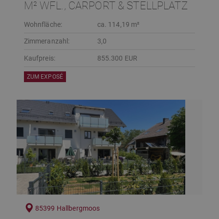
M² WFL., CARPORT & STELLPLATZ
Wohnfläche:
ca. 114,19 m²
Zimmeranzahl:
3,0
Kaufpreis:
855.300 EUR
ZUM EXPOSÉ
85399 Hallbergmoos