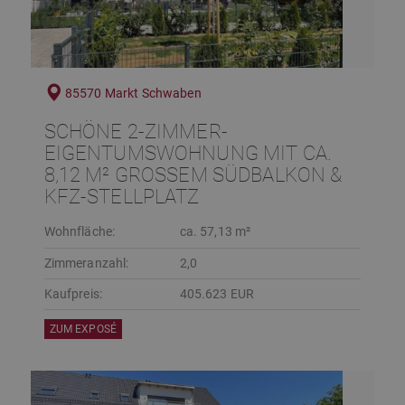
85570 Markt Schwaben
SCHÖNE 2-ZIMMER-
EIGENTUMSWOHNUNG MIT CA.
8,12 M² GROSSEM SÜDBALKON & K
FZ-STELLPLATZ
Wohnfläche:
ca. 57,13 m²
Zimmeranzahl:
2,0
Kaufpreis:
405.623 EUR
ZUM EXPOSÉ