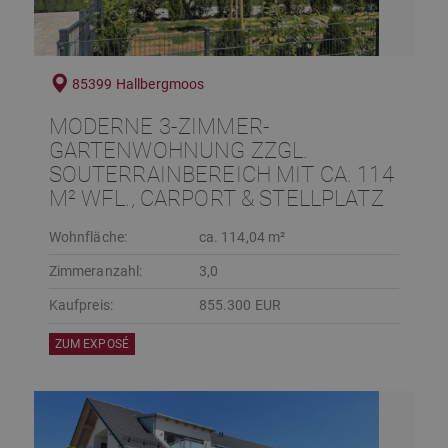
85399 Hallbergmoos
MODERNE 3-ZIMMER-
GARTENWOHNUNG ZZGL.
SOUTERRAINBEREICH MIT CA. 114
M² WFL., CARPORT & STELLPLATZ
Wohnfläche:
ca. 114,04 m²
Zimmeranzahl:
3,0
Kaufpreis:
855.300 EUR
ZUM EXPOSÉ