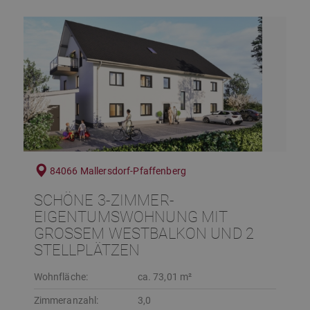
84066 Mallersdorf-Pfaffenberg
SCHÖNE 3-ZIMMER-
EIGENTUMSWOHNUNG MIT
GROSSEM WESTBALKON UND 2 S
TELLPLÄTZEN
Wohnfläche:
ca. 73,01 m²
Zimmeranzahl:
3,0